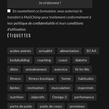
En soumettant ce formulaire, vous autorisez le
transfert à MailChimp pour traitement conformément à
leur
politique de confidentialité
et leurs
conditions
d'utilisation
.
ÉTIQUETTES
acides aminés
actualité
alimentation
BCAA
bodybuilding
coaching
coeur
diabète
diète
entraînement
exercice
fit for life
fitness
fitness boutique
forme
habitudes
lipides
motivation
musculation
myprotein
nutrition
objectifs
Oméga-3
performance
perte de poids
poids de corps
proteines