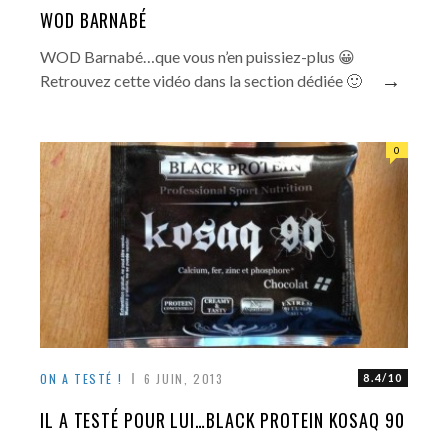
WOD BARNABÉ
WOD Barnabé…que vous n’en puissiez-plus 😀
→
Retrouvez cette vidéo dans la section dédiée 🙂
0
ON A TESTÉ !
6 JUIN, 2013
8.4/10
IL A TESTÉ POUR LUI…BLACK PROTEIN KOSAQ 90