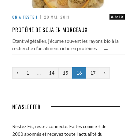
ON A TESTÉ !
20 MAI, 2013
8.8/10
PROTÉINE DE SOJA EN MORCEAUX
Etant végétalien, j’écume souvent les rayons bio à la
→
recherche d’un aliment riche en protéines
P
N
1
…
14
15
16
17
r
e
e
x
v
t
NEWSLETTER
i
o
Restez Fit, restez connecté. Faites comme + de
2000 abonnés et recevez toute l'actualité du
u