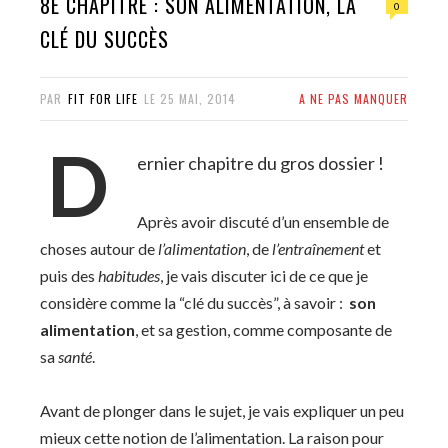
8È CHAPITRE : SON ALIMENTATION, LA
0
CLÉ DU SUCCÈS
PAR
FIT FOR LIFE
LE
25 MAI, 2014
A NE PAS MANQUER
D
ernier chapitre du gros dossier !
Après avoir discuté d’un ensemble de
choses autour de
l’alimentation
, de
l’entraînement
et
puis des
habitudes
, je vais discuter ici de ce que je
considère comme la “clé du succès”, à savoir :
son
alimentation
, et sa gestion, comme composante de
sa
santé
.
Avant de plonger dans le sujet, je vais expliquer un peu
mieux cette notion de l’alimentation. La raison pour