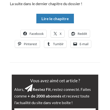
La suite dans le dernier chapitre du dossier !
Lire le chapitre
Facebook
X
Reddit
Pinterest
Tumblr
E-mail
Vous avez aimé cet article ?
Alors,
Restez Fit
, restez connecté. Faites
comme
+ de 2000 abonnés
et recevez toute
l'actualité du site dans votre boîte !