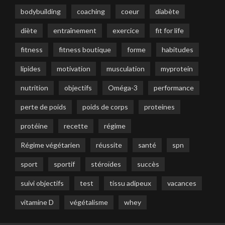
bodybuilding
coaching
coeur
diabète
diète
entraînement
exercice
fit for life
fitness
fitness boutique
forme
habitudes
lipides
motivation
musculation
myprotein
nutrition
objectifs
Oméga-3
performance
perte de poids
poids de corps
proteines
protéine
recette
régime
Régime végétarien
réussite
santé
spn
sport
sportif
stéroïdes
succès
suivi objectifs
test
tissu adipeux
vacances
vitamine D
végétalisme
whey