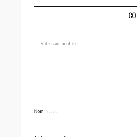
CO
Nom
(requis)