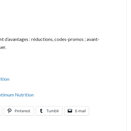
ont d’avantages : réductions, codes-promos ; avant-
er.
ition
ptimum Nutrition
Pinterest
Tumblr
E-mail