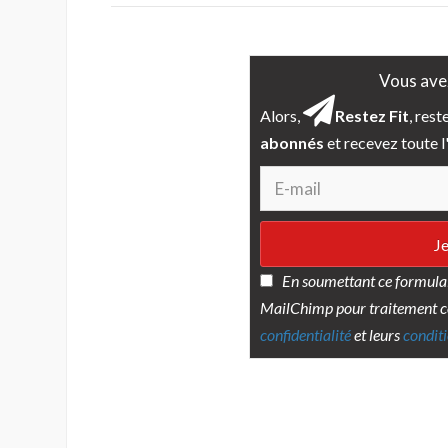
Vous avez
Alors,
Restez Fit
, res
abonnés
et recevez toute l'
En soumettant ce formulair
MailChimp pour traitement 
confidentialité
et leurs
conditi