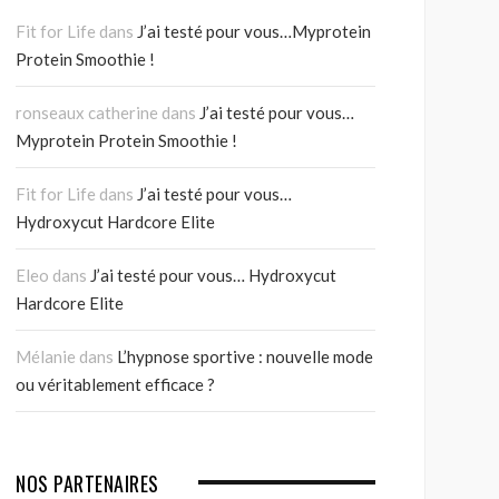
Fit for Life
dans
J’ai testé pour vous…Myprotein
Protein Smoothie !
ronseaux catherine
dans
J’ai testé pour vous…
Myprotein Protein Smoothie !
Fit for Life
dans
J’ai testé pour vous…
Hydroxycut Hardcore Elite
Eleo
dans
J’ai testé pour vous… Hydroxycut
Hardcore Elite
Mélanie
dans
L’hypnose sportive : nouvelle mode
ou véritablement efficace ?
NOS PARTENAIRES