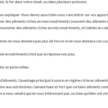
is, le fer dans votre steak, ou dans plusieurs poissons.
 vous expliquer. Vous devez aussi bien vous concentrer sur vos app
er des aliments riches en macronutriments (souvent des aliments ric
 consommer des aliments riches en micronutriments, et faibles en cal
gumes ne vous donnera pas plus de forces ni ne vous donnera ces co
ble en nutriments) n’est pas la réponse non plus.
er un juste milieu.
 d’aliments. L’avantage principal à suivre un régime riche en alimen
on aux extrémistes clamant haut et fort que certains aliments sont i
à vous vendre qui ne vous intéressent pas, ou bien qu’elles ont si