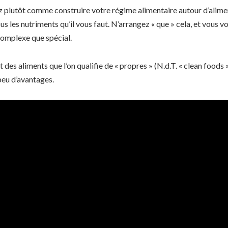
z plutôt comme construire votre régime alimentaire autour d’alime
les nutriments qu’il vous faut. N’arrangez « que » cela, et vous vo
complexe que spécial.
t des aliments que l’on qualifie de « propres » (N.d.T. « clean foods »
peu d’avantages.