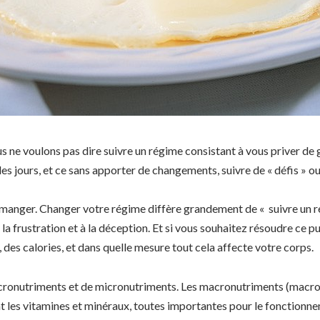
 ne voulons pas dire suivre un régime consistant à vous priver de 
s jours, et ce sans apporter de changements, suivre de « défis » ou
anger. Changer votre régime diffère grandement de « suivre un ré
la frustration et à la déception. Et si vous souhaitez résoudre ce p
des calories, et dans quelle mesure tout cela affecte votre corps.
onutriments et de micronutriments. Les macronutriments (macros) s
nt les vitamines et minéraux, toutes importantes pour le fonctionn