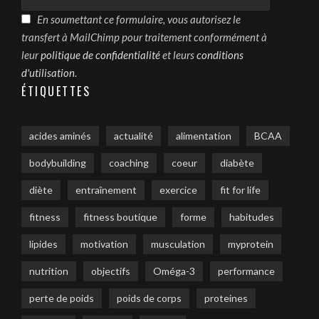
En soumettant ce formulaire, vous autorisez le
transfert à MailChimp pour traitement conformément à
leur
politique de confidentialité
et leurs
conditions
d'utilisation
.
ÉTIQUETTES
acides aminés
actualité
alimentation
BCAA
bodybuilding
coaching
coeur
diabète
diète
entraînement
exercice
fit for life
fitness
fitness boutique
forme
habitudes
lipides
motivation
musculation
myprotein
nutrition
objectifs
Oméga-3
performance
perte de poids
poids de corps
proteines