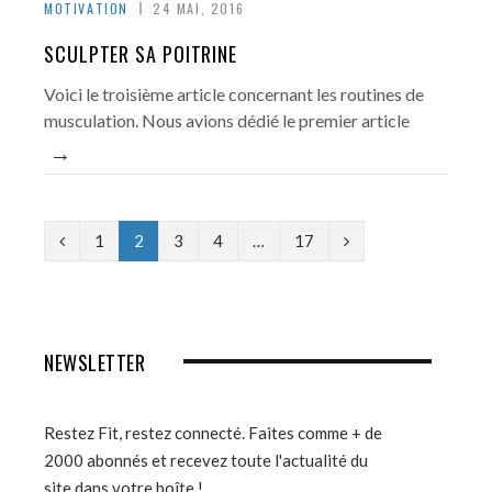
MOTIVATION
24 MAI, 2016
SCULPTER SA POITRINE
Voici le troisième article concernant les routines de
musculation. Nous avions dédié le premier article
→
P
N
1
2
3
4
…
17
r
e
e
x
v
t
NEWSLETTER
i
o
Restez Fit, restez connecté. Faites comme + de
2000 abonnés et recevez toute l'actualité du
u
site dans votre boîte !